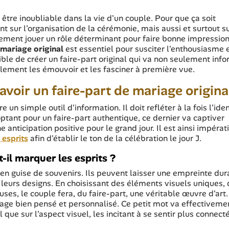
tre inoubliable dans la vie d'un couple. Pour que ça soit
nt sur l'organisation de la cérémonie, mais aussi et surtout su
ivement jouer un rôle déterminant pour faire bonne impressio
 mariage original
est essentiel pour susciter l'enthousiasme 
ssible de créer un faire-part original qui va non seulement inf
lement les émouvoir et les fasciner à première vue.
avoir un faire-part de mariage origina
e un simple outil d'information. Il doit refléter à la fois l'iden
optant pour un faire-part authentique, ce dernier va captiver
e anticipation positive pour le grand jour. Il est ainsi impérat
 esprits
afin d'établir le ton de la célébration le jour J.
-il marquer les esprits ?
 en guise de souvenirs. Ils peuvent laisser une empreinte dur
 leurs designs. En choisissant des éléments visuels uniques,
es, le couple fera, du faire-part, une véritable œuvre d'art.
age bien pensé et personnalisé. Ce petit mot va effectiveme
 que sur l'aspect visuel, les incitant à se sentir plus connect