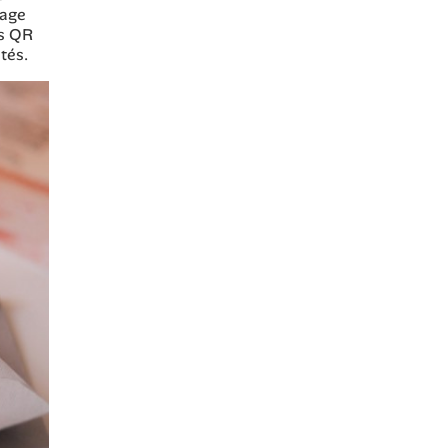
tage
es QR
tés.