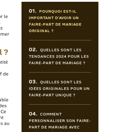
Sommaire de l'article
01.
POURQUOI EST-IL
r le
IMPORTANT D'AVOIR UN
n
FAIRE-PART DE MARIAGE
et
ORIGINAL ?
ormer
02.
l ?
QUELLES SONT LES
TENDANCES 2024 POUR LES
tité
FAIRE-PART DE MARIAGE ?
if de
03.
QUELLES SONT LES
IDÉES ORIGINALES POUR UN
FAIRE-PART UNIQUE ?
able
 des
 Ce
04.
COMMENT
nt
PERSONNALISER SON FAIRE-
és au
PART DE MARIAGE AVEC