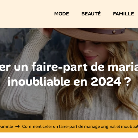
MODE
BEAUTÉ
FAMILLE
 un faire-part de maria
inoubliable en 2024 ?
Famille
Comment créer un faire-part de mariage original et inoublia