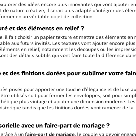
'explorer des idées encore plus innovantes qui vont ajouter e
it de nature créative, il serait plus adapté d'intégrer des élé
former en un véritable objet de collection.
ré et des éléments en relief ?
e, il fait choisir un papier texturé et mettre des éléments en r
able aux futurs invités. Les textures vont ajouter encore plus
s éléments en relief, notamment les découpes ou les impressi
sont des détails subtils qui vont faire toute la différence dans
et des finitions dorées pour sublimer votre fair
 très prisés pour apporter une touche d'élégance et de luxe a
être utilisés soit pour fermer les enveloppes, soit pour sim
esthétique plus vintage et ajouter une dimension moderne. Le
istorique tandis que les finitions dorées vont ramener de la
rielle avec un faire-part de mariage ?
 grâce à un
faire-part de mariage
, le couple va devoir engag