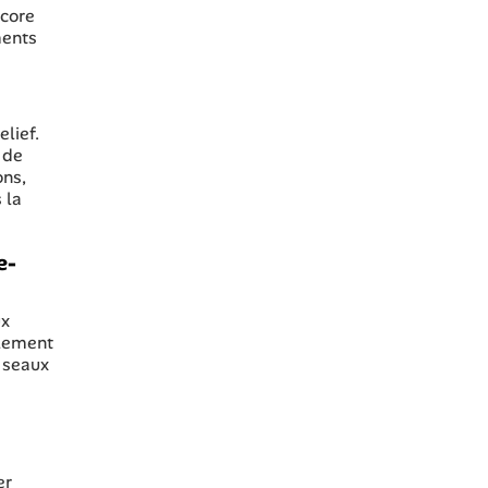
ncore
ments
elief.
 de
ons,
 la
e-
ux
plement
s seaux
er