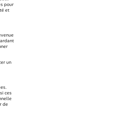
es pour
té et
devenue
gardant
nner
ter un
ées.
si ces
nnelle
r de