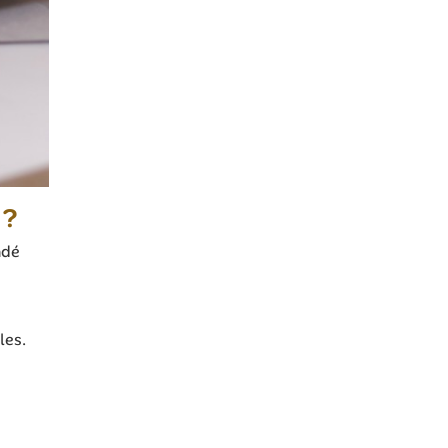
 ?
ndé
les.