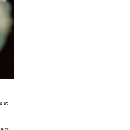
t
s et
pact