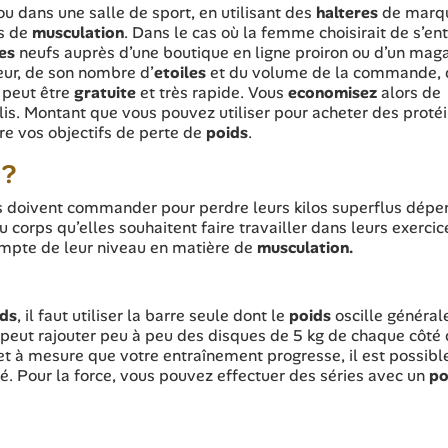
ou dans une salle de sport, en utilisant des
halteres
de marq
ls de
musculation
. Dans le cas où la femme choisirait de s’ent
res
neufs auprès d’une boutique en ligne proiron ou d’un mag
seur, de son nombre d’
etoiles
et du volume de la commande, 
 peut être
gratuite
et très rapide. Vous
economisez
alors de
lis. Montant que vous pouvez utiliser pour acheter des protéi
re vos objectifs de perte de
poids
.
 ?
 doivent commander pour perdre leurs kilos superflus dépe
 du corps qu’elles souhaitent faire travailler dans leurs exerci
 compte de leur niveau en matière de
musculation.
ids
, il faut utiliser la barre seule dont le
poids
oscille généra
n peut rajouter peu à peu des disques de 5 kg de chaque côté 
 et à mesure que votre entraînement progresse, il est possibl
é. Pour la force, vous pouvez effectuer des séries avec un
po