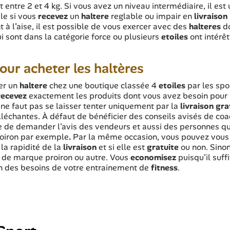
 entre 2 et 4 kg. Si vous avez un niveau intermédiaire, il est 
ile si vous
recevez
un
haltere
reglable ou impair en
livraison
t à l’aise, il est possible de vous exercer avec des
halteres
d
qui sont dans la catégorie force ou plusieurs
etoiles
ont intérêt
our acheter les haltères
er un
haltere
chez une boutique classée 4
etoiles
par les spo
recevez
exactement les produits dont vous avez besoin pour
l ne faut pas se laisser tenter uniquement par la
livraison gra
lléchantes. À défaut de bénéficier des conseils avisés de co
ble de demander l’avis des vendeurs et aussi des personnes qu
oiron par exemple
.
Par la même occasion, vous pouvez vous
 la rapidité de la
livraison
et si elle est
gratuite
ou non. Sinon,
 de marque proiron ou autre. Vous
economisez
puisqu’il suffi
on des besoins de votre entrainement de
fitness
.