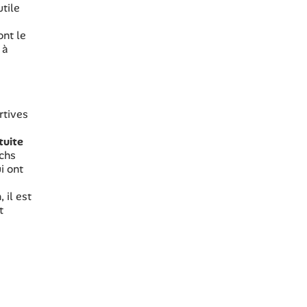
utile
ont le
 à
rtives
tuite
achs
i ont
 il est
t