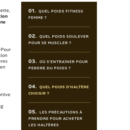
Sommaire de l'article
ette,
01.
QUEL POIDS FITNESS
tion
FEMME ?
une
02.
QUEL POIDS SOULEVER
POUR SE MUSCLER ?
. Pour
tion
eres
03.
OÙ S’ENTRAÎNER POUR
 en
PERDRE DU POIDS ?
04.
QUEL POIDS D’HALTÈRE
CHOISIR ?
rtive
kg
05.
LES PRÉCAUTIONS À
PRENDRE POUR ACHETER
LES HALTÈRES