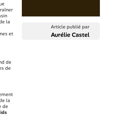
ue
raîner
asin
de la
Article publié par
nes et
Aurélie Castel
nd de
ces de
lement
de la
e de
ids