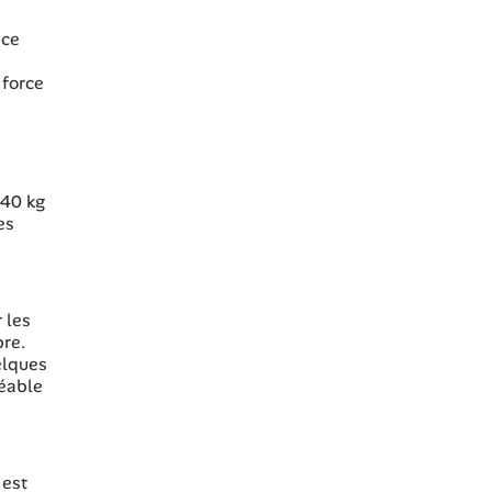
 ce
 force
 40 kg
es
 les
bre.
elques
réable
 est