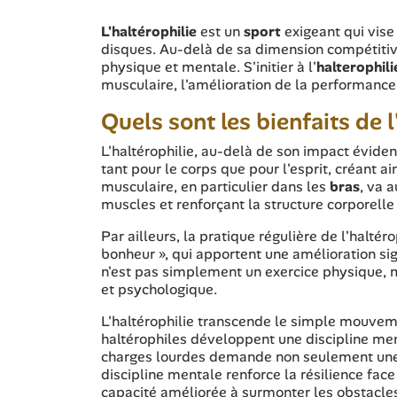
L'haltérophilie
est un
sport
exigeant qui vise
disques. Au-delà de sa dimension compétitive
physique et mentale. S'initier à l'
halterophili
musculaire, l'amélioration de la performance 
Quels sont les bienfaits de l
L'haltérophilie, au-delà de son impact évide
tant pour le corps que pour l'esprit, créant 
musculaire, en particulier dans les
bras
, va 
muscles et renforçant la structure corporelle
Par ailleurs, la pratique régulière de l'halté
bonheur », qui apportent une amélioration sig
n'est pas simplement un exercice physique, m
et psychologique.
L'haltérophilie transcende le simple mouvem
haltérophiles développent une discipline men
charges lourdes demande non seulement une 
discipline mentale renforce la résilience face
capacité améliorée à surmonter les obstacles