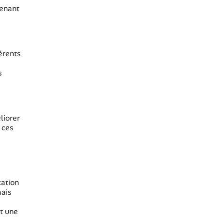
venant
érents
s
liorer
 ces
cation
mais
nt une