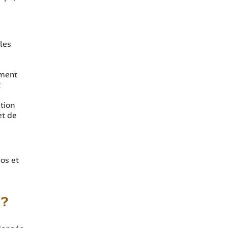
les
ement
t
tion
et de
dos et
 ?