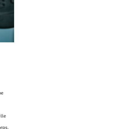
ne
lle
orps,