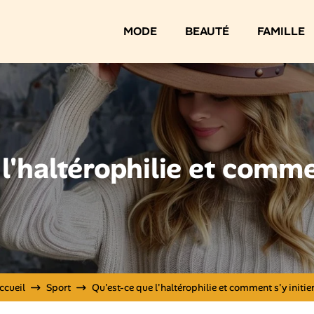
MODE
BEAUTÉ
FAMILLE
l'haltérophilie et commen
ccueil
Sport
Qu'est-ce que l'haltérophilie et comment s'y initier