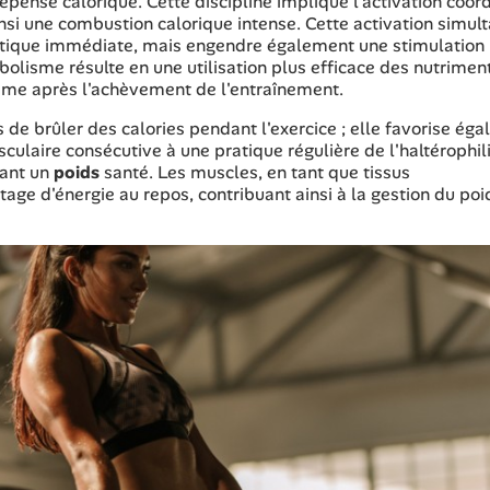
dépense calorique. Cette discipline implique l'activation coo
nsi une combustion calorique intense. Cette activation simul
gétique immédiate, mais engendre également une stimulation
olisme résulte en une utilisation plus efficace des nutrimen
ême après l'achèvement de l'entraînement.
as de brûler des calories pendant l'exercice ; elle favorise ég
culaire consécutive à une pratique régulière de l'haltérophil
nant un
poids
santé. Les muscles, en tant que tissus
e d'énergie au repos, contribuant ainsi à la gestion du poi