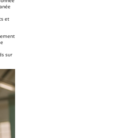
rdonnée
tanée
ts et
alement
ie
ds sur