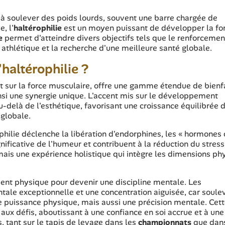
 à soulever des poids lourds, souvent une barre chargée de
, l'
haltérophilie
est un moyen puissant de développer la fo
e
permet d'atteindre divers objectifs tels que le renforcemen
athlétique et la recherche d'une meilleure santé globale.
'haltérophilie ?
nt sur la force musculaire, offre une gamme étendue de bienf
ainsi une synergie unique. L'accent mis sur le développement
au-delà de l'esthétique, favorisant une croissance équilibrée 
 globale.
rophilie déclenche la libération d'endorphines, les « hormones
nificative de l'humeur et contribuent à la réduction du stress
ais une expérience holistique qui intègre les dimensions ph
ent physique pour devenir une discipline mentale. Les
tale exceptionnelle et une concentration aiguisée, car soule
puissance physique, mais aussi une précision mentale. Cet
 aux défis, aboutissant à une confiance en soi accrue et à une
, tant sur le tapis de levage dans les
championnats
que dans