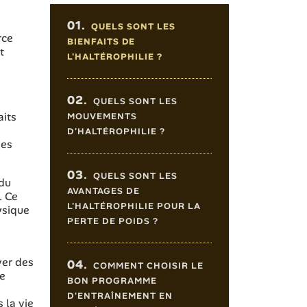
Sommaire de l'article
01.
QUELS SONT LES
rce
BIENFAITS DE
t
L'HALTÉROPHILIE ?
02.
QUELS SONT LES
aits
MOUVEMENTS
D'HALTÉROPHILIE ?
des
03.
QUELS SONT LES
 du
AVANTAGES DE
. Ce
L'HALTÉROPHILIE POUR LA
ysique
PERTE DE POIDS ?
ver des
04.
COMMENT CHOISIR LE
te
BON PROGRAMME
D'ENTRAÎNEMENT EN
 la vie