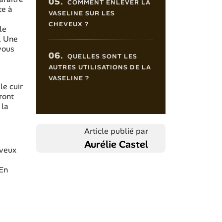
05.
COMMENT ENLEVER LA
te à
VASELINE SUR LES
CHEVEUX ?
le
. Une
vous
06.
QUELLES SONT LES
AUTRES UTILISATIONS DE LA
VASELINE ?
le cuir
ront
 la
Article publié par
Aurélie Castel
eveux
 En