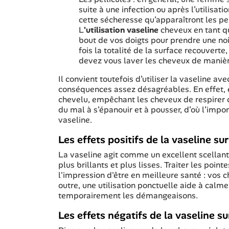
suite à une infection ou après l’utilisati
cette sécheresse qu’apparaîtront les p
L
'
utilisation vaseline
cheveux en tant qu
bout de vos doigts pour prendre une noi
fois la totalité de la surface recouvert
devez vous laver les cheveux de manièr
Il convient toutefois d’utiliser la vaseline a
conséquences assez désagréables. En effet, el
chevelu, empêchant les cheveux de respirer 
du mal à s’épanouir et à pousser, d’où l’impo
vaseline.
Les effets positifs de la vaseline su
La vaseline agit comme un excellent scellant
plus brillants et plus lisses. Traiter les poi
l'impression d'être en meilleure santé : vos ch
outre, une utilisation ponctuelle aide à calme
temporairement les démangeaisons.
Les effets négatifs de la vaseline s