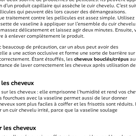
on d’un produit capillaire qui assèche le cuir chevelu. C’est sui
ellicules qui peuvent dès lors causer des démangeaisons.
e traitement contre les pellicules est assez simple. Utilisez 
sette de vaseline à appliquer sur l’ensemble du cuir chevelu
e, massez délicatement et laissez agir deux minutes. Ensuite, 
e à enlever complètement le produit.
vec beaucoup de précaution, car un abus peut avoir des
le a une action occlusive et forme une sorte de barrière sur 
correctement. Étant étouffés, les
cheveux bouclés/crépus
au
rtance de laver correctement les cheveux après utilisation de
r les cheveux
 sur les cheveux : elle emprisonne l'humidité et rend vos ch
ntes fourchues avec la vaseline permet aussi de leur donner
eveux sont plus faciles à coiffer et les frisottis sont réduits.
r un cuir chevelu irrité, parce que la vaseline soulage
ur les cheveux