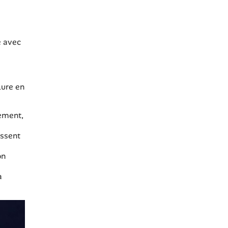
e avec
lure en
lement,
issent
on
a