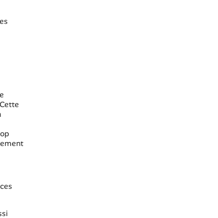
les
le
 Cette
a
rop
ucement
 ces
ssi