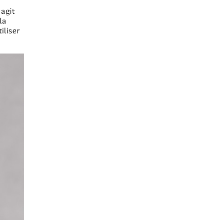
 agit
la
iliser