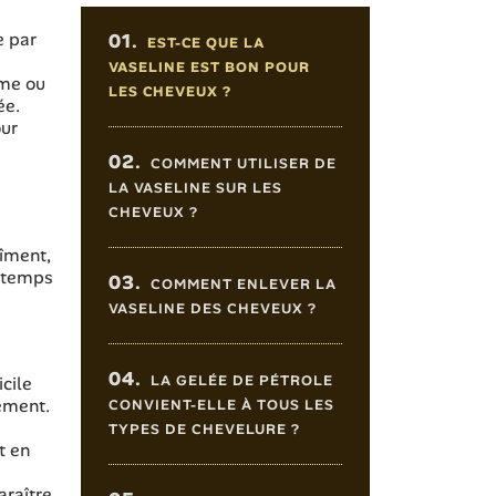
Sommaire de l'article
e par
01.
EST-CE QUE LA
VASELINE EST BON POUR
ume ou
LES CHEVEUX ?
ée.
our
02.
COMMENT UTILISER DE
LA VASELINE SUR LES
CHEVEUX ?
bîment,
d temps
03.
COMMENT ENLEVER LA
VASELINE DES CHEVEUX ?
04.
LA GELÉE DE PÉTROLE
icile
dement.
CONVIENT-ELLE À TOUS LES
TYPES DE CHEVELURE ?
t en
araître