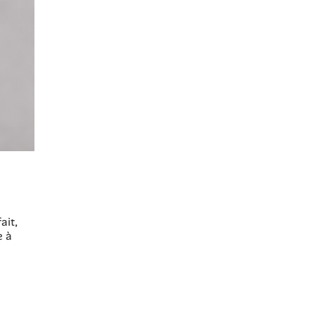
ait,
e à