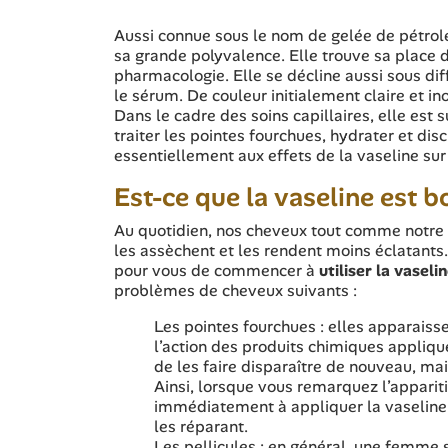
Aussi connue sous le nom de gelée de pétrole,
sa grande polyvalence. Elle trouve sa place d
pharmacologie. Elle se décline aussi sous di
le sérum. De couleur initialement claire et i
Dans le cadre des soins capillaires, elle est 
traiter les pointes fourchues, hydrater et dis
essentiellement aux effets de la vaseline sur 
Est-ce que la vaseline est b
Au quotidien, nos cheveux tout comme notre p
les assèchent et les rendent moins éclatants
pour vous de commencer à
utiliser la vaseli
problèmes de cheveux suivants :
Les pointes fourchues : elles apparaiss
l’action des produits chimiques appliqués
de les faire disparaître de nouveau, mai
Ainsi, lorsque vous remarquez l’appari
immédiatement à appliquer la vaseline.
les réparant.
Les pellicules : en général, une femme 