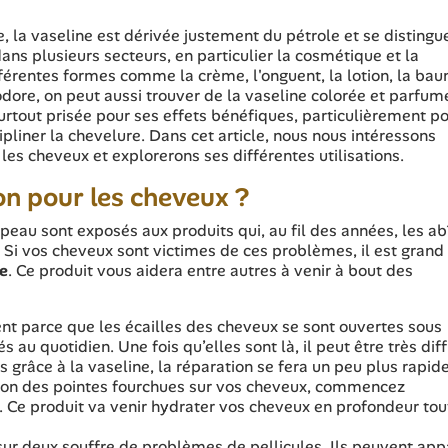
 la vaseline est dérivée justement du pétrole et se distingu
ans plusieurs secteurs, en particulier la cosmétique et la
fférentes formes comme la crème, l'onguent, la lotion, la ba
nodore, on peut aussi trouver de la vaseline colorée et parfum
surtout prisée pour ses effets bénéfiques, particulièrement p
cipliner la chevelure. Dans cet article, nous nous intéressons
les cheveux et explorerons ses différentes utilisations.
on pour les cheveux ?
eau sont exposés aux produits qui, au fil des années, les a
. Si vos cheveux sont victimes de ces problèmes, il est gran
ne
. Ce produit vous aidera entre autres à venir à bout des
ent parce que les écailles des cheveux se sont ouvertes sous
 au quotidien. Une fois qu’elles sont là, il peut être très diff
s grâce à la vaseline, la réparation se fera un peu plus rapi
tion des pointes fourchues sur vos cheveux, commencez
 Ce produit va venir hydrater vos cheveux en profondeur tou
sur deux souffre de problèmes de pellicules. Ils peuvent app