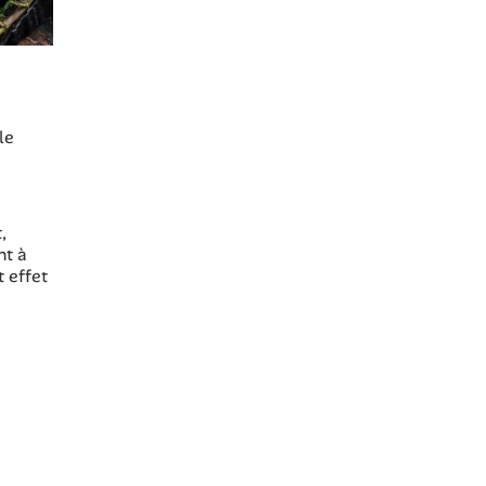
le
,
nt à
 effet