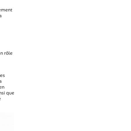
lement
a
n rôle
des
a
 en
nsi que
é