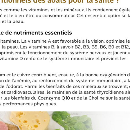
ritionnels des abats pour la santé ?
ls comme les vitamines et les minéraux. Ils contiennent éga
é et le bien-être du consommateur. Cet ensemble optimise l
 et la peau.
le de nutriments essentiels
vitamines. La vitamine A est favorable à la vision, optimise le
 la peau. Les vitamines B, à savoir B2, B3, B5, B6, B9 et B12,
 optimisent le fonctionnement du système nerveux et jouent u
vitamine D renforce le système immunitaire et prévient les
um et le cuivre contribuent, ensuite, à la bonne oxygénation 
tion de l’anémie, au renforcement du système immunitaire, à l
de l’odorat. Parmi les bienfaits de ces minéraux se trouvent,
et cardiovasculaires, le maintien de la santé thyroïdienne ai
er les bienfaits du Coenzyme Q10 et de la Choline sur la sant
les performances physiques.