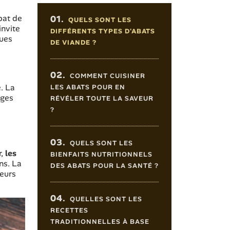
Sommaire de l'article
bat de
01.
QUELS SONT LES
invite
DIFFÉRENTS TYPES D'ABATS
ques
DE VIANDE ?
02.
COMMENT CUISINER
. La
LES ABATS POUR EN
uges
RÉVÉLER TOUTE LA SAVEUR
?
03.
QUELS SONT LES
r,
les
BIENFAITS NUTRITIONNELS
ns. La
DES ABATS POUR LA SANTÉ ?
veurs
04.
QUELLES SONT LES
RECETTES
TRADITIONNELLES À BASE